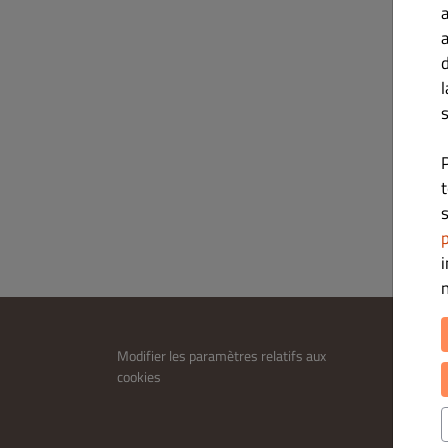
s
s
p
INFOR
Modifier les paramètres relatifs aux
cookies
Contac
Politiqu
Conditi
Legal n