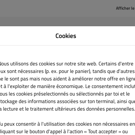
Afficher l
Cookies
 connecter
sse mail
Nous utilisons des cookies sur notre site web. Certains d'entre
ux sont nécessaires (p. ex. pour le panier), tandis que d'autres
ne le sont pas mais nous aident à améliorer notre offre en lign
 de passe
et à l'exploiter de manière économique. Le consentement inclu
tous les cookies préselectionnés ou sélectionnés par toi et le
stockage des informations associées sur ton terminal, ainsi qu
Se souvenir de moi
Mot de passe oublié
la lecture et le traitement ultérieurs des données personnelles
Se Connecter
Tu peux consentir à l'utilisation des cookies non nécessaires en
liquant sur le bouton d'appel à l'action « Tout accepter » ou