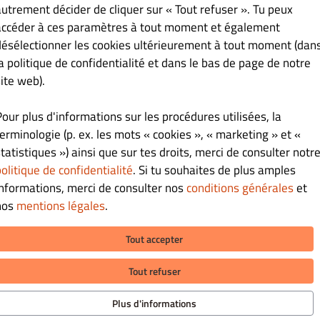
S’inscrire
autrement décider de cliquer sur « Tout refuser ». Tu peux
accéder à ces paramètres à tout moment et également
désélectionner les cookies ultérieurement à tout moment (dan
la politique de confidentialité et dans le bas de page de notre
ite web).
Pour plus d'informations sur les procédures utilisées, la
terminologie (p. ex. les mots « cookies », « marketing » et «
tatistiques ») ainsi que sur tes droits, merci de consulter notr
olitique de confidentialité
. Si tu souhaites de plus amples
informations, merci de consulter nos
conditions générales
et
nos
mentions légales
.
Tout accepter
MATIONS
MODES DE PAIEMENT POUR LE RE
Tout refuser
tez-nous
SUR PLACE
e De Confidentialité
Plus d'informations
ons Générales
otice