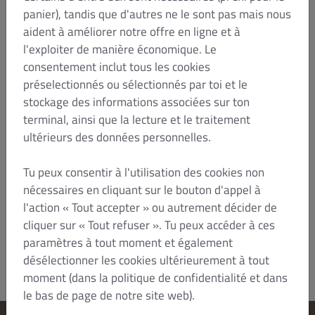
prévaloir des dispositions impératives de la loi du
panier), tandis que d'autres ne le sont pas mais nous
En tant que
pays dans lequel vous résidez.
aident à améliorer notre offre en ligne et à
consommateur, vous bénéficiez de toutes les
l'exploiter de manière économique. Le
dispositions impératives du droit local.Les
consentement inclut tous les cookies
présentes conditions générales sont régies par le
préselectionnés ou sélectionnés par toi et le
droit français. En tant que consommateur, vous
bénéficiez de toutes les dispositions impératives
stockage des informations associées sur ton
du droit du pays dans lequel vous êtes domicilié.
terminal, ainsi que la lecture et le traitement
Rien dans les présentes CGV, y compris le
ultérieurs des données personnelles.
paragraphe ci-dessus, ne porte atteinte à votre
droit, en tant que consommateur, de vous prévaloir
Tu peux consentir à l'utilisation des cookies non
de ces dispositions impératives du droit local.
nécessaires en cliquant sur le bouton d'appel à
Statut : Juillet 2023/HTZ
l'action « Tout accepter » ou autrement décider de
Dish Order_B2C_T&C_V6_Jul 2023_fr
cliquer sur « Tout refuser ». Tu peux accéder à ces
paramètres à tout moment et également
désélectionner les cookies ultérieurement à tout
moment (dans la politique de confidentialité et dans
le bas de page de notre site web).