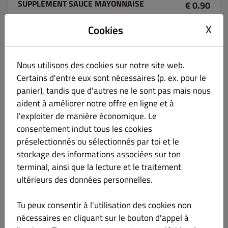
SUPPLÉMENT SAUCE MAYONNAISE
€ 0.90
X
Cookies
Nous utilisons des cookies sur notre site web.
SUPPLÉMENT SAUCE KETCHUP
€ 0.90
Certains d'entre eux sont nécessaires (p. ex. pour le
panier), tandis que d'autres ne le sont pas mais nous
aident à améliorer notre offre en ligne et à
l'exploiter de manière économique. Le
consentement inclut tous les cookies
SUPPLÉMENT SAUCE MOUTARDE
préselectionnés ou sélectionnés par toi et le
€ 0.90
stockage des informations associées sur ton
terminal, ainsi que la lecture et le traitement
ultérieurs des données personnelles.
Tu peux consentir à l'utilisation des cookies non
DESSERTS RETRAIT SUR PLACE
nécessaires en cliquant sur le bouton d'appel à