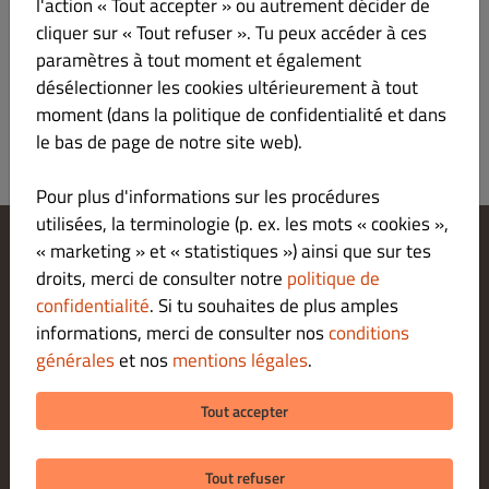
l'action « Tout accepter » ou autrement décider de
VINS BLANCS
cliquer sur « Tout refuser ». Tu peux accéder à ces
paramètres à tout moment et également
VINS ROUGES
désélectionner les cookies ultérieurement à tout
moment (dans la politique de confidentialité et dans
le bas de page de notre site web).
Pour plus d'informations sur les procédures
utilisées, la terminologie (p. ex. les mots « cookies »,
« marketing » et « statistiques ») ainsi que sur tes
Modifier les paramètres relatifs aux cookies
droits, merci de consulter notre
politique de
Contactez-nous
confidentialité
. Si tu souhaites de plus amples
Politique De Confidentialité
informations, merci de consulter nos
conditions
Conditions Générales
générales
et nos
mentions légales
.
Legal notice
MODES DE PAIEMENT POUR LE RETRAIT SUR PLACE
Tout accepter
Tout refuser